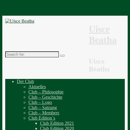
↓
Uisce
Beatha
Search
for:
Uisce
Beatha
Der Club
Aktuelles
Club – Philosophie
Club – Geschichte
Club – Logo
Club – Satzung
Club – Members
Club Edition´s
Club Edition 2021
Club Edition 2020