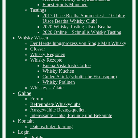
Finest Spirits München
Tastings
2017 Uisce Beatha Sommerfest – 10 Jahre
Uisce Beatha Whisky Club!
2020 Whisky Tasting Uisce Beatha
2020 Online – Schnullis Whisky Tasting
Whisky Wissen
Der Herstellungsprozess von Single Malt Whisky
Glossar
Whisky Regionen
Whisky Rezepte
Buena Vista Irish Coffee
Whisky Kuchen
Cullen Skink (schottische Fischsuppe)
Whisky Pralinen
Whiskey – Zitate
Online
Forum
Befreundete Whiskyclubs
Ausgewählte Bezugsquellen
Interessante Links, Freunde und Bekannte
Kontakt
Datenschutzerklärung
Login
Profile