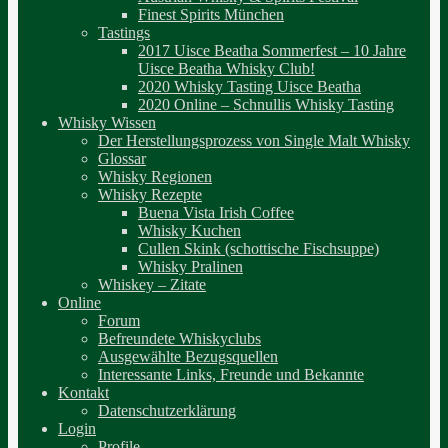
Finest Spirits München
Tastings
2017 Uisce Beatha Sommerfest – 10 Jahre
Uisce Beatha Whisky Club!
2020 Whisky Tasting Uisce Beatha
2020 Online – Schnullis Whisky Tasting
Whisky Wissen
Der Herstellungsprozess von Single Malt Whisky
Glossar
Whisky Regionen
Whisky Rezepte
Buena Vista Irish Coffee
Whisky Kuchen
Cullen Skink (schottische Fischsuppe)
Whisky Pralinen
Whiskey – Zitate
Online
Forum
Befreundete Whiskyclubs
Ausgewählte Bezugsquellen
Interessante Links, Freunde und Bekannte
Kontakt
Datenschutzerklärung
Login
Profile