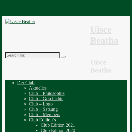
↓
Uisce
Beatha
Search
for:
Uisce
Beatha
Der Club
Aktuelles
Club – Philosophie
Club – Geschichte
Club – Logo
Club – Satzung
Club – Members
Club Edition´s
Club Edition 2021
Club Edition 2020