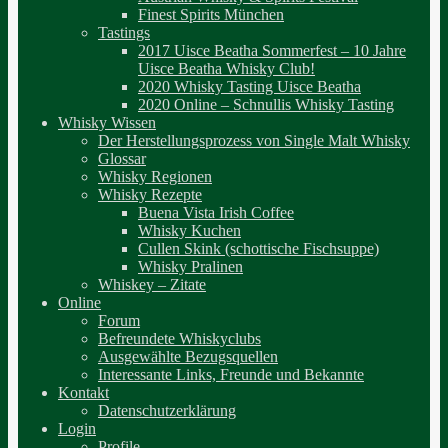
Finest Spirits München
Tastings
2017 Uisce Beatha Sommerfest – 10 Jahre
Uisce Beatha Whisky Club!
2020 Whisky Tasting Uisce Beatha
2020 Online – Schnullis Whisky Tasting
Whisky Wissen
Der Herstellungsprozess von Single Malt Whisky
Glossar
Whisky Regionen
Whisky Rezepte
Buena Vista Irish Coffee
Whisky Kuchen
Cullen Skink (schottische Fischsuppe)
Whisky Pralinen
Whiskey – Zitate
Online
Forum
Befreundete Whiskyclubs
Ausgewählte Bezugsquellen
Interessante Links, Freunde und Bekannte
Kontakt
Datenschutzerklärung
Login
Profile