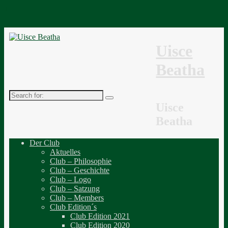
↓
Uisce
Beatha
Search
for:
Uisce
Beatha
Der Club
Aktuelles
Club – Philosophie
Club – Geschichte
Club – Logo
Club – Satzung
Club – Members
Club Edition´s
Club Edition 2021
Club Edition 2020