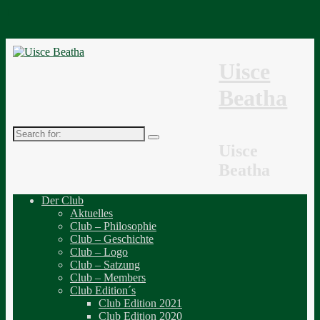
↓
Uisce
Beatha
Search
for:
Uisce
Beatha
Der Club
Aktuelles
Club – Philosophie
Club – Geschichte
Club – Logo
Club – Satzung
Club – Members
Club Edition´s
Club Edition 2021
Club Edition 2020