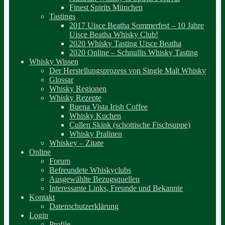
Finest Spirits München
Tastings
2017 Uisce Beatha Sommerfest – 10 Jahre
Uisce Beatha Whisky Club!
2020 Whisky Tasting Uisce Beatha
2020 Online – Schnullis Whisky Tasting
Whisky Wissen
Der Herstellungsprozess von Single Malt Whisky
Glossar
Whisky Regionen
Whisky Rezepte
Buena Vista Irish Coffee
Whisky Kuchen
Cullen Skink (schottische Fischsuppe)
Whisky Pralinen
Whiskey – Zitate
Online
Forum
Befreundete Whiskyclubs
Ausgewählte Bezugsquellen
Interessante Links, Freunde und Bekannte
Kontakt
Datenschutzerklärung
Login
Profile